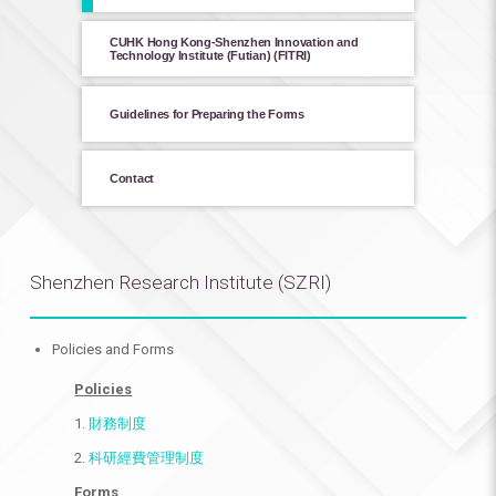
CUHK Hong Kong-Shenzhen Innovation and
Technology Institute (Futian) (FITRI)
Guidelines for Preparing the Forms
Contact
Shenzhen Research Institute (SZRI)
Policies and Forms
Policies
1.
財務制度
2.
科研經費管理制度
Forms